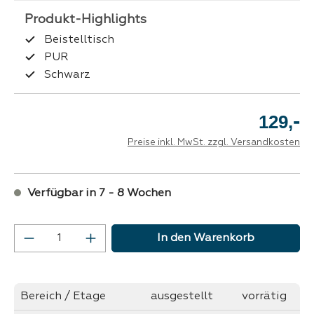
Beistelltisch
PUR
Schwarz
-
129,
Preise inkl. MwSt. zzgl. Versandkosten
Verfügbar in 7 - 8 Wochen
Produkt Anzahl: Gib den gewünschten Wer
In den Warenkorb
Bereich / Etage
ausgestellt
vorrätig