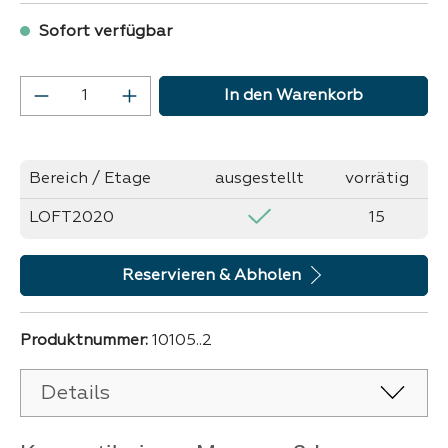
Sofort verfügbar
Produkt Anzahl: Gib den gewünschten Wer
In den Warenkorb
Bereich / Etage
ausgestellt
vorrätig
LOFT2020
15
Reservieren & Abholen
Produktnummer:
10105..2
Details