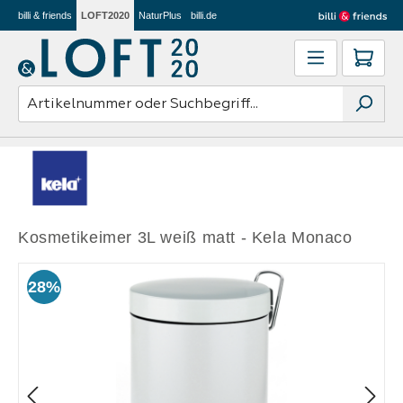
billi & friends
LOFT2020
NaturPlus
billi.de
Zum Hauptinhalt springen
Ware
Kosmetikeimer 3L weiß matt - Kela Monaco
Bildergalerie überspringen
28%