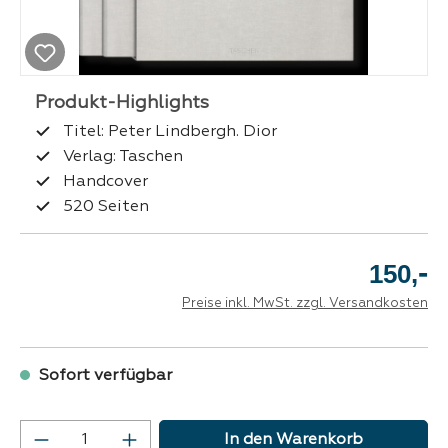
Titel: Peter Lindbergh. Dior
Verlag: Taschen
Handcover
520 Seiten
-
150,
Preise inkl. MwSt. zzgl. Versandkosten
Sofort verfügbar
Produkt Anzahl: Gib den gewünschten Wer
In den Warenkorb