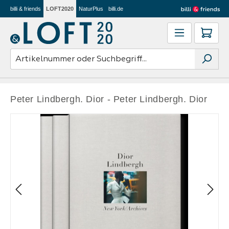
billi & friends
LOFT2020
NaturPlus
billi.de
Zum Hauptinhalt springen
Ware
Peter Lindbergh. Dior - Peter Lindbergh. Dior
Bildergalerie überspringen