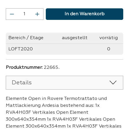
Produkt Anzahl: Gib den gewünschten Wer
In den Warenkorb
Bereich / Etage
ausgestellt
vorrätig
LOFT2020
0
Produktnummer:
22665..
Details
Elemente Open in Rovere Termotrattato und
Mattlackierung Ardesia bestehend aus: 1x
RVA4H03F Vertikales Open Element
300x640x354mm 1x RVA4H03F Vertikales Open
Element 300x640x354mm 1x RVA4H03F Vertikales