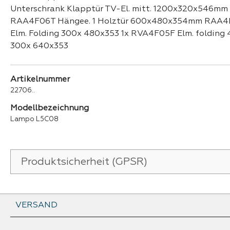
Unterschrank Klapptür TV-El. mitt. 1200x320x546m
RAA4F06T Hängee. 1 Holztür 600x480x354mm RAA4H
Elm. Folding 300x 480x353 1x RVA4F05F Elm. folding
300x 640x353
Artikelnummer
22706..
Modellbezeichnung
Lampo L5C08
Produktsicherheit (GPSR)
VERSAND