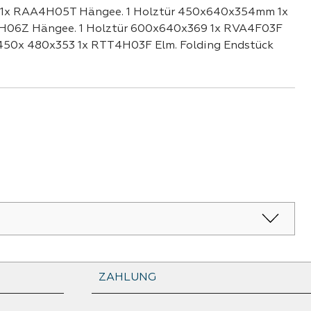
m 1x RAA4H05T Hängee. 1 Holztür 450x640x354mm 1x
06Z Hängee. 1 Holztür 600x640x369 1x RVA4F03F
 450x 480x353 1x RTT4H03F Elm. Folding Endstück
ZAHLUNG