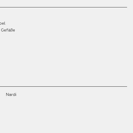
bel
& Gefäße
Nardi