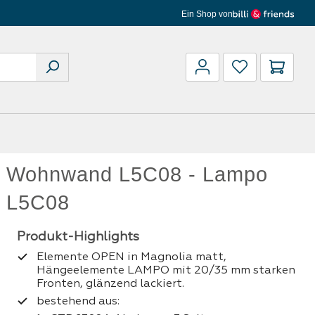
Ein Shop von
Waren
Wohnwand L5C08 - Lampo
L5C08
Elemente OPEN in Magnolia matt,
Hängeelemente LAMPO mit 20/35 mm starken
Fronten, glänzend lackiert.
bestehend aus: