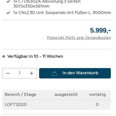
1x CTD6302A Abvierung 3 Seiten
3015x350x561mm
1x CNLC30 Unt. Sospendo mit Füßen L. 3000mm
-
5.999,
Preise inkl. MwSt. zzgl. Versandkosten
Verfügbar in 10 - 11 Wochen
Produkt Anzahl: Gib den gewünschten 
In den Warenkorb
Bereich / Etage
ausgestellt
vorrätig
LOFT2020
0