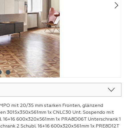
MPO mit 20/35 mm starken Fronten, glänzend
eiten 3015x350x561mm 1x CNLC30 Unt. Sospendo mit
l. 16+16 600x320x561mm 1x PRA8D06T Unterschrank 1
hrank 2 Schubl. 16+16 600x320x561mm 1x PRE8D12T