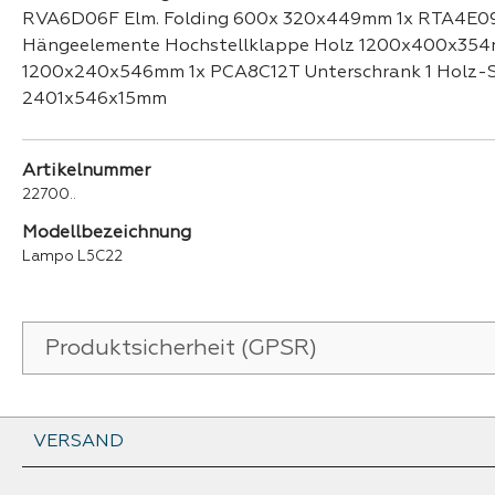
RVA6D06F Elm. Folding 600x 320x449mm 1x RTA4E09F
Hängeelemente Hochstellklappe Holz 1200x400x354m
1200x240x546mm 1x PCA8C12T Unterschrank 1 Holz-
2401x546x15mm
Artikelnummer
22700..
Modellbezeichnung
Lampo L5C22
Produktsicherheit (GPSR)
VERSAND