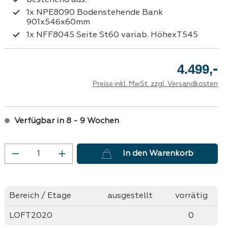
bestehend aus:
1x NPE8090 Bodenstehende Bank
901x546x60mm
1x NFF8045 Seite St60 variab. HöhexT545
-
4.499,
Preise inkl. MwSt. zzgl. Versandkosten
Verfügbar in 8 - 9 Wochen
Produkt Anzahl: Gib den gewünschten 
In den Warenkorb
Bereich / Etage
ausgestellt
vorrätig
LOFT2020
0