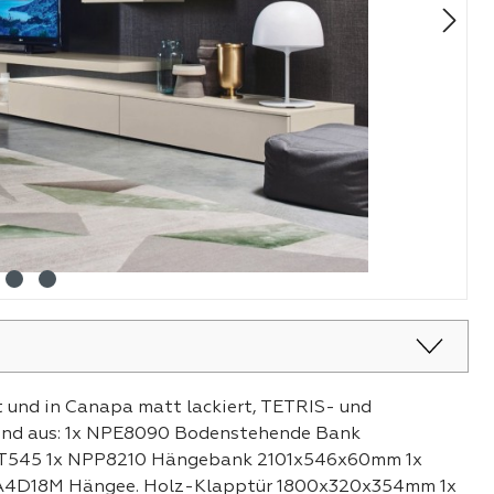
und in Canapa matt lackiert, TETRIS- und
hend aus: 1x NPE8090 Bodenstehende Bank
xT545 1x NPP8210 Hängebank 2101x546x60mm 1x
A4D18M Hängee. Holz-Klapptür 1800x320x354mm 1x