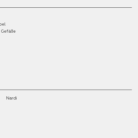
bel
& Gefäße
Nardi