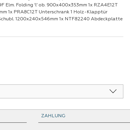
 Elm. Folding ‘l’ ob. 900x400x353mm 1x RZA4E12T
m 1x PRA8C12T Unterschrank 1 Holz-Klapptür
Schubl. 1200x240x546mm 1x NTF82240 Abdeckplatte
ZAHLUNG