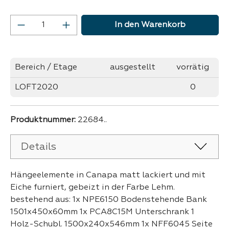
Produkt Anzahl: Gib den gewünschten Wer
In den Warenkorb
Bereich / Etage
ausgestellt
vorrätig
LOFT2020
0
Produktnummer:
22684..
Details
Hängeelemente in Canapa matt lackiert und mit
Eiche furniert, gebeizt in der Farbe Lehm.
bestehend aus: 1x NPE6150 Bodenstehende Bank
1501x450x60mm 1x PCA8C15M Unterschrank 1
Holz-Schubl. 1500x240x546mm 1x NFF6045 Seite