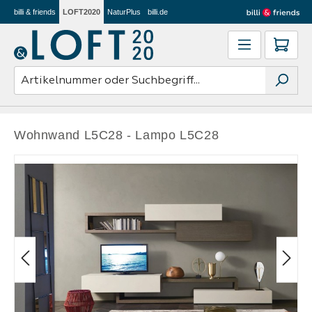
billi & friends
LOFT2020
NaturPlus
billi.de
Zum Hauptinhalt springen
Ware
Wohnwand L5C28 - Lampo L5C28
Bildergalerie überspringen