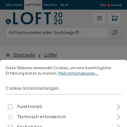
billi & friends
LOFT2020
NaturPlus
billi.de
Zum Hauptinhalt springen
Ware
Startseite
Löffel
Cookie-Voreinstellungen
Diese Website verwendet Cookies, um eine bestmögliche Erfahrung 
Diese Website verwendet Cookies, um eine bestmögliche
Erfahrung bieten zu können.
Mehr Informationen ...
filtern
Cookie-Voreinstellungen
Funktionell
Technisch erforderlich
Keine Produkte gefunden.