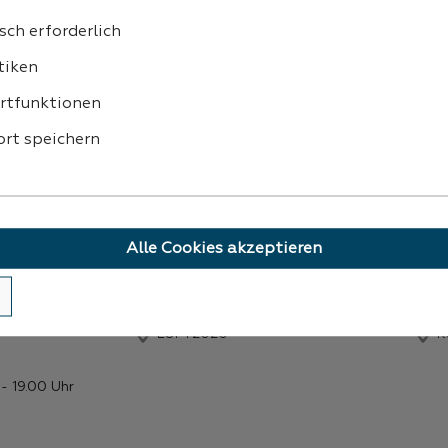
sch erforderlich
ZAHLUNG
tiken
rtfunktionen
rt speichern
Alle Cookies akzeptieren
LOFT2020
K
- 19.00 Uhr