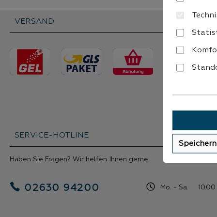
Techni
VERSAND
Statis
Komfo
Stando
SERVICE-HOTLINE
Speichern
Haben Sie Fragen? Wir helfen Ihnen gerne.
02630 94200
Mo. - Sa. 10.00 