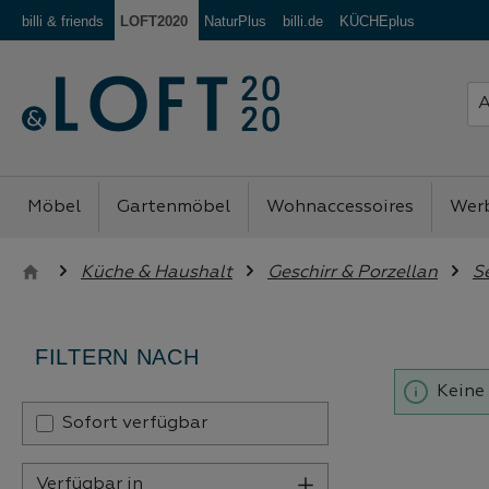
billi & friends
LOFT2020
NaturPlus
billi.de
KÜCHEplus
m Hauptinhalt springen
Zur Suche springen
Zur Hauptnavigation springen
Möbel
Gartenmöbel
Wohnaccessoires
Wer
Küche & Haushalt
Geschirr & Porzellan
Se
FILTERN NACH
Keine
Sofort verfügbar
Verfügbar in