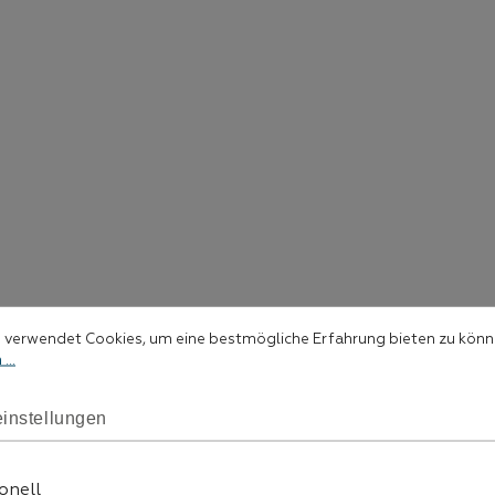
stellungen
rwendet Cookies, um eine bestmögliche Erfahrung bieten zu können.
 verwendet Cookies, um eine bestmögliche Erfahrung bieten zu kön
...
instellungen
onell