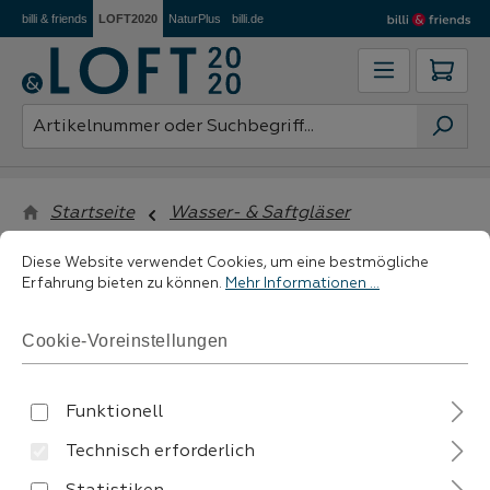
billi & friends
LOFT2020
NaturPlus
billi.de
Zum Hauptinhalt springen
Ware
Startseite
Wasser- & Saftgläser
Cookie-Voreinstellungen
Diese Website verwendet Cookies, um eine bestmögliche Erfahrung 
Diese Website verwendet Cookies, um eine bestmögliche
Erfahrung bieten zu können.
Mehr Informationen ...
filtern
Cookie-Voreinstellungen
Funktionell
Technisch erforderlich
Keine Produkte gefunden.