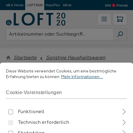
billi & friends
LOFT2020
NaturPlus
billi.de
Zum Hauptinhalt springen
Ware
Startseite
Sonstige Haushaltswaren
Cookie-Voreinstellungen
Diese Website verwendet Cookies, um eine bestmögliche Erfahrung 
Diese Website verwendet Cookies, um eine bestmögliche
Erfahrung bieten zu können.
Mehr Informationen ...
filtern
Cookie-Voreinstellungen
Funktionell
Technisch erforderlich
Keine Produkte gefunden.