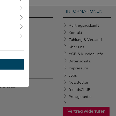
INFORMATIONEN
Auftragsauskunft
Kontakt
Zahlung & Versand
Über uns
AGB & Kunden-Info
Datenschutz
Impressum
Jobs
Newsletter
ÜCHEplus
friendsCLUB
Preisgarantie