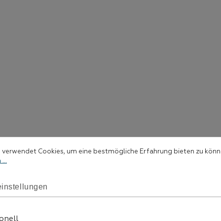
stellungen
rwendet Cookies, um eine bestmögliche Erfahrung bieten zu können.
 verwendet Cookies, um eine bestmögliche Erfahrung bieten zu kön
...
instellungen
onell