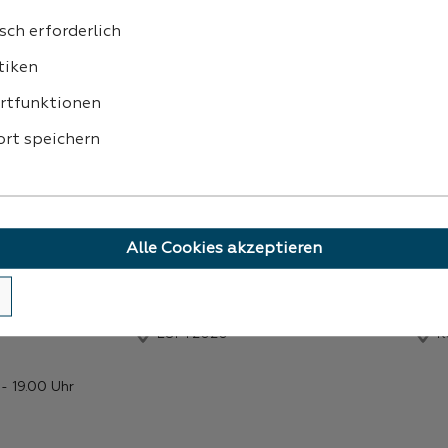
sch erforderlich
ZAHLUNG
tiken
rtfunktionen
rt speichern
Alle Cookies akzeptieren
LOFT2020
K
- 19.00 Uhr