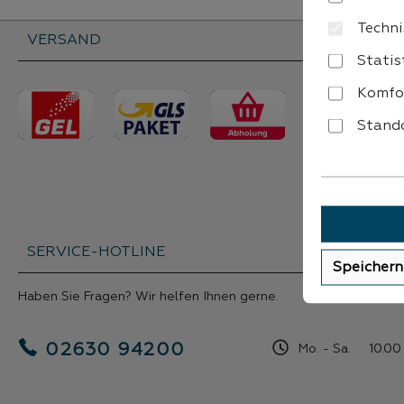
Techni
VERSAND
Statis
Komfo
Stando
SERVICE-HOTLINE
Speichern
Haben Sie Fragen? Wir helfen Ihnen gerne.
02630 94200
Mo. - Sa. 10.00 