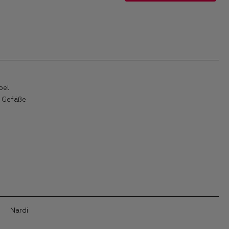
bel
& Gefäße
Nardi