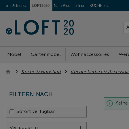
billi & friends
LOFT2020
NaturPlus
billi.de
KÜCHEplus
m Hauptinhalt springen
Zur Suche springen
Zur Hauptnavigation springen
Möbel
Gartenmöbel
Wohnaccessoires
Wer
Küche & Haushalt
Küchenbedarf & Accessoir
FILTERN NACH
Keine
Sofort verfügbar
Verfügbar in