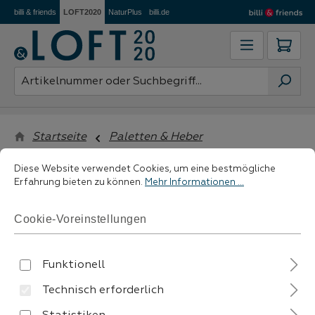
billi & friends
LOFT2020
NaturPlus
billi.de
Zum Hauptinhalt springen
Ware
Startseite
Paletten & Heber
Cookie-Voreinstellungen
Diese Website verwendet Cookies, um eine bestmögliche Erfahrung 
Diese Website verwendet Cookies, um eine bestmögliche
Erfahrung bieten zu können.
Mehr Informationen ...
filtern
Cookie-Voreinstellungen
Funktionell
Technisch erforderlich
Keine Produkte gefunden.