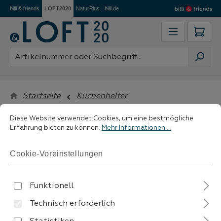
billi & friends
LOFT2020
NaturPlus
billi.de
Zum Hauptinhalt springen
Ware
Startseite
Küchenhelfer
Cookie-Voreinstellungen
Diese Website verwendet Cookies, um eine bestmögliche Erfahrung 
Diese Website verwendet Cookies, um eine bestmögliche
Erfahrung bieten zu können.
Mehr Informationen ...
filtern
Cookie-Voreinstellungen
Funktionell
Technisch erforderlich
Keine Produkte gefunden.