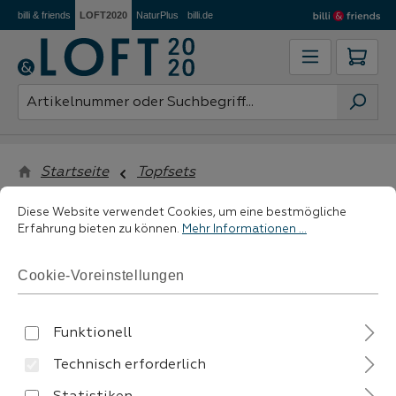
billi & friends
LOFT2020
NaturPlus
billi.de
Zum Hauptinhalt springen
Ware
Startseite
Topfsets
Cookie-Voreinstellungen
Diese Website verwendet Cookies, um eine bestmögliche Erfahrung 
Diese Website verwendet Cookies, um eine bestmögliche
Erfahrung bieten zu können.
Mehr Informationen ...
filtern
Cookie-Voreinstellungen
Funktionell
Technisch erforderlich
Keine Produkte gefunden.