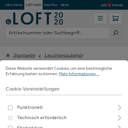
billi & friends
LOFT2020
NaturPlus
billi.de
Zum Hauptinhalt springen
Ware
Startseite
Leuchtenzubehör
Cookie-Voreinstellungen
Diese Website verwendet Cookies, um eine bestmögliche Erfahrung 
Diese Website verwendet Cookies, um eine bestmögliche
Erfahrung bieten zu können.
Mehr Informationen ...
filtern
Cookie-Voreinstellungen
Funktionell
Technisch erforderlich
Keine Produkte gefunden.